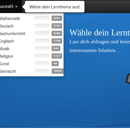
Wähle dein Lernthema aus!
uswahl
Mathematik
2781
Deutsch
5724
Wähle dein Lern
Sachunterricht
5268
Englisch
Lass dich abfragen und lerne
1758
Musik
630
interessanten Inhalten.
Religion
1127
Kunst
44
Gemischt
10255