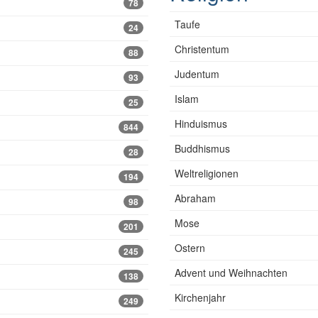
78
Taufe
24
Christentum
88
Judentum
93
Islam
25
Hinduismus
844
Buddhismus
28
Weltreligionen
194
Abraham
98
Mose
201
Ostern
245
Advent und Weihnachten
138
Kirchenjahr
249