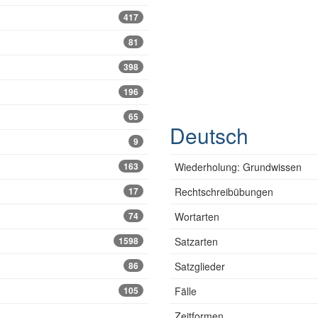
417
81
398
196
65
Deutsch
9
163
Wiederholung: Grundwissen
17
Rechtschreibübungen
74
Wortarten
1598
Satzarten
86
Satzglieder
105
Fälle
Zeitformen