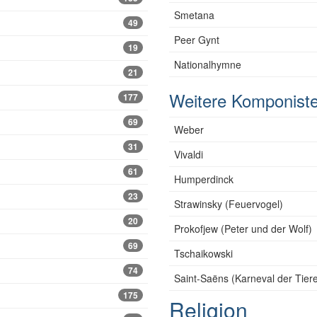
Smetana
49
Peer Gynt
19
Nationalhymne
21
Weitere Komponist
177
69
Weber
31
Vivaldi
61
Humperdinck
23
Strawinsky (Feuervogel)
20
Prokofjew (Peter und der Wolf)
69
Tschaikowski
74
Saint-Saëns (Karneval der Tier
175
Religion