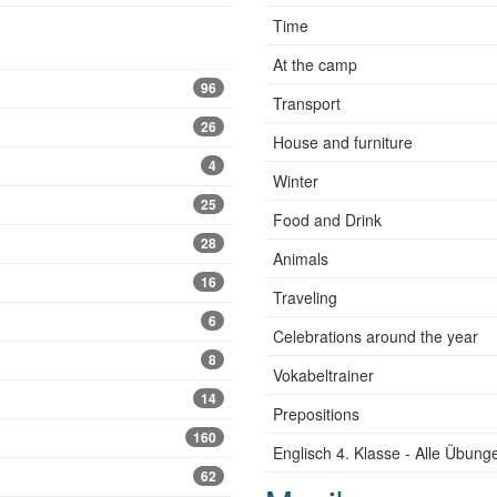
Time
At the camp
96
Transport
26
House and furniture
4
Winter
25
Food and Drink
28
Animals
16
Traveling
6
Celebrations around the year
8
Vokabeltrainer
14
Prepositions
160
Englisch 4. Klasse - Alle Übung
62