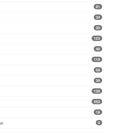
81
34
30
103
46
119
58
39
138
352
16
en
0