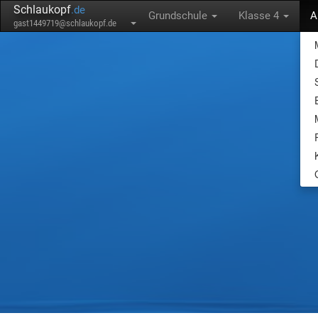
Schlaukopf
.de
Grundschule
Klasse 4
A
gast1449719@schlaukopf.de