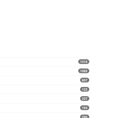
1316
1085
807
122
237
194
295