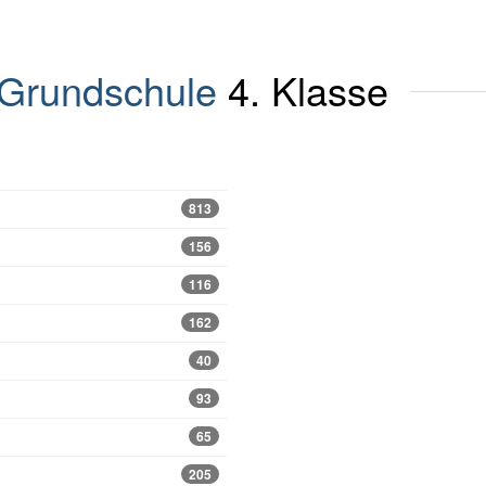
Grundschule
4. Klasse
813
156
116
162
40
93
65
205