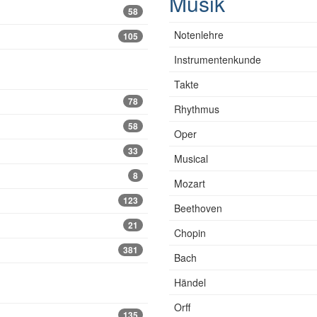
Musik
58
Notenlehre
105
Instrumentenkunde
Takte
78
Rhythmus
58
Oper
33
Musical
8
Mozart
123
Beethoven
21
Chopin
381
Bach
Händel
Orff
135