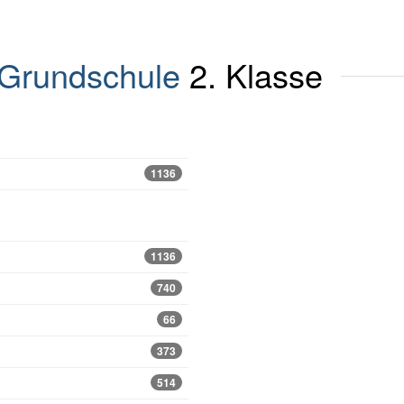
Grundschule
2. Klasse
1136
1136
740
66
373
514