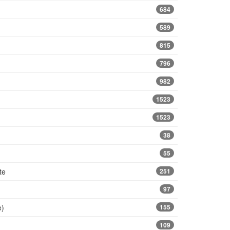
684
589
815
796
982
1523
1523
38
55
te
251
97
e)
155
109