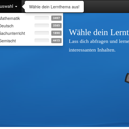
Wähle dein Lernthema aus!
uswahl
Mathematik
3497
Deutsch
3585
Wähle dein Lern
Sachunterricht
1890
Gemischt
Lass dich abfragen und lerne
4415
interessanten Inhalten.