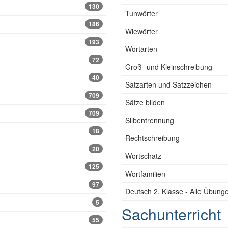
130
Tunwörter
186
Wiewörter
193
Wortarten
72
Groß- und Kleinschreibung
40
Satzarten und Satzzeichen
709
Sätze bilden
709
Silbentrennung
18
Rechtschreibung
20
Wortschatz
125
Wortfamilien
97
Deutsch 2. Klasse - Alle Übung
5
Sachunterricht
55