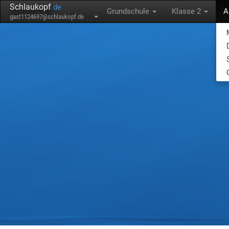
Schlaukopf
.de
Grundschule
Klasse 2
A
gast1124697@schlaukopf.de