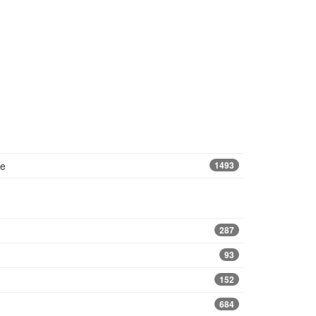
se
1493
287
93
152
684