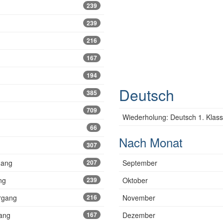
239
239
216
167
194
Deutsch
385
709
Wiederholung: Deutsch 1. Klas
66
Nach Monat
307
gang
207
September
ng
239
Oktober
ergang
216
November
gang
167
Dezember