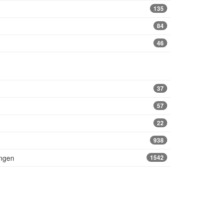
135
84
46
37
57
22
938
ungen
1542