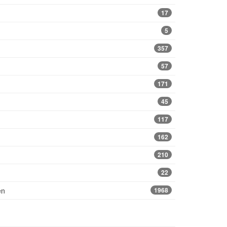
17
5
357
57
171
45
117
162
210
22
en
1968