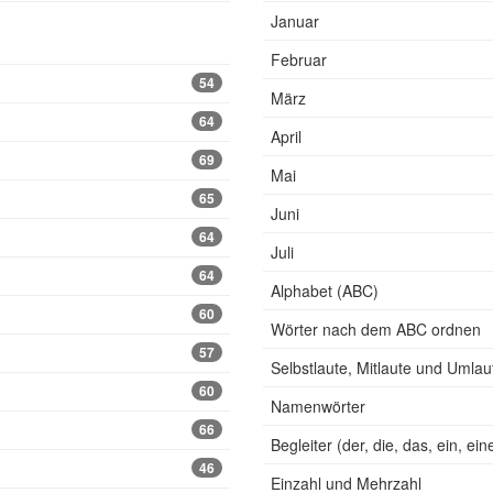
Januar
Februar
54
März
64
April
69
Mai
65
Juni
64
Juli
64
Alphabet (ABC)
60
Wörter nach dem ABC ordnen
57
Selbstlaute, Mitlaute und Umlau
60
Namenwörter
66
Begleiter (der, die, das, ein, ein
46
Einzahl und Mehrzahl