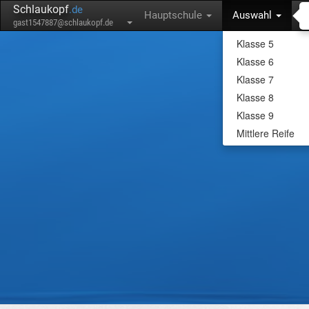
Schlaukopf
.de
Hauptschule
Auswahl
gast1547887@schlaukopf.de
Klasse 5
Klasse 6
Klasse 7
Klasse 8
Klasse 9
Mittlere Reife