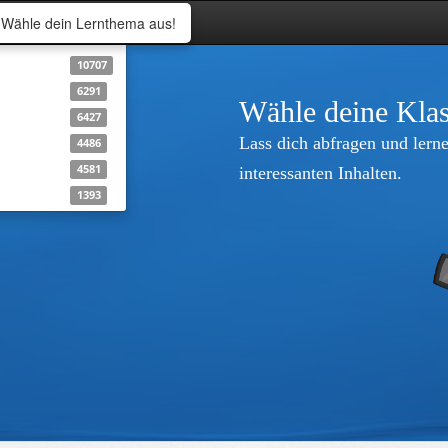
Wähle dein Lernthema aus!
10707
6291
Wähle deine Klas
6427
Lass dich abfragen und lerne
4486
4581
interessanten Inhalten.
1393