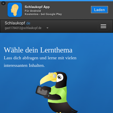
×
Schlaukopf App
Laden
Für Android
Kostenlos - bei Google Play
Schlaukopf
.de
Togg
gast1784312@schlaukopf.de
navig
Wähle dein Lernthema
Lass dich abfragen und lerne mit vielen
interessanten Inhalten.