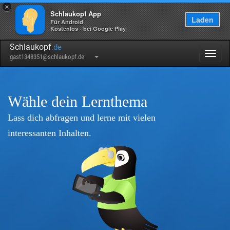
×
Schlaukopf App
Laden
Für Android
Kostenlos - bei Google Play
Schlaukopf
.de
Togg
gast1348351@schlaukopf.de
navig
Wähle dein Lernthema
Lass dich abfragen und lerne mit vielen
interessanten Inhalten.