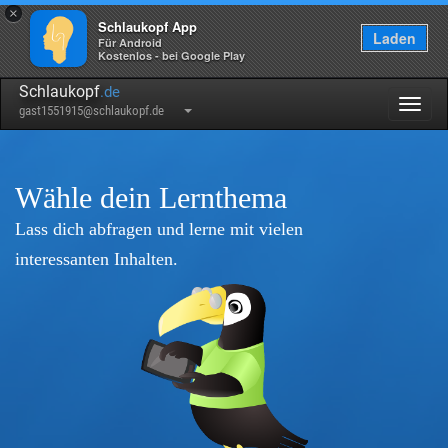
×
Schlaukopf App
Laden
Für Android
Kostenlos - bei Google Play
Schlaukopf
.de
Togg
gast1551915@schlaukopf.de
navig
Wähle dein Lernthema
Lass dich abfragen und lerne mit vielen
interessanten Inhalten.