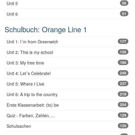
Unit 5
56
Unit 6
51
Schulbuch: Orange Line 1
Unit 1: I´m from Greenwich
177
Unit 2: This is my school
126
Unit 3: My free time
166
Unit 4: Let´s Celebrate!
249
Unit 5: Where I Live
237
Unit 6: A trip to the country
219
Erste Klassenarbeit: (to) be
204
Quiz - Farben, Zahlen, ...
129
Schulsachen
120