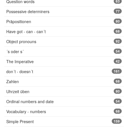
Question words
63
Possessive determiners
77
Präpositionen
80
Have got - can - can´t
68
Object pronouns
92
´s oder s´
54
The Imperative
42
don´t - doesn´t
161
Zahlen
68
Uhrzeit üben
80
Ordinal numbers and date
54
Vocabulary - numbers
68
Simple Present
159