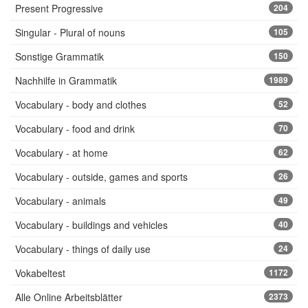
Present Progressive
204
Singular - Plural of nouns
105
Sonstige Grammatik
150
Nachhilfe in Grammatik
1989
Vocabulary - body and clothes
52
Vocabulary - food and drink
70
Vocabulary - at home
62
Vocabulary - outside, games and sports
26
Vocabulary - animals
49
Vocabulary - buildings and vehicles
40
Vocabulary - things of daily use
24
Vokabeltest
1172
Alle Online Arbeitsblätter
2373