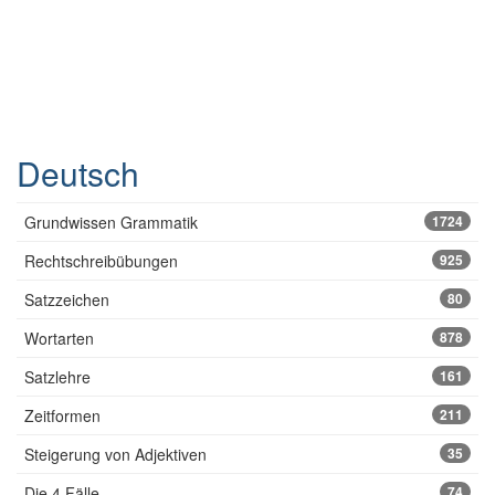
Deutsch
Grundwissen Grammatik
1724
Rechtschreibübungen
925
Satzzeichen
80
Wortarten
878
Satzlehre
161
Zeitformen
211
Steigerung von Adjektiven
35
Die 4 Fälle
74