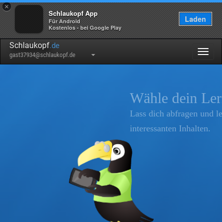
×
Schlaukopf App
Laden
Für Android
Kostenlos - bei Google Play
Schlaukopf
.de
Togg
gast37934@schlaukopf.de
navig
Wähle dein Lernthema
Lass dich abfragen und lerne mit vielen
interessanten Inhalten.